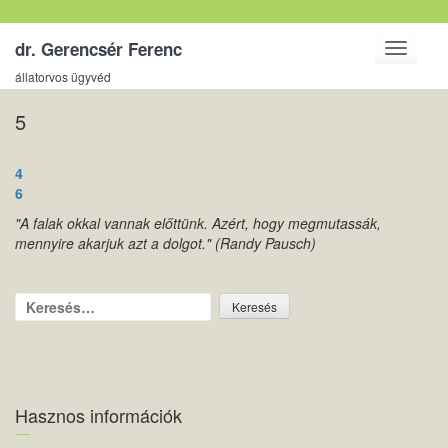
dr. Gerencsér Ferenc
Toggle
navigati
állatorvos ügyvéd
5
Bejegyzés
4
navigáció
6
"A falak okkal vannak előttünk. Azért, hogy megmutassák,
mennyire akarjuk azt a dolgot." (Randy Pausch)
Keresés:
Hasznos információk