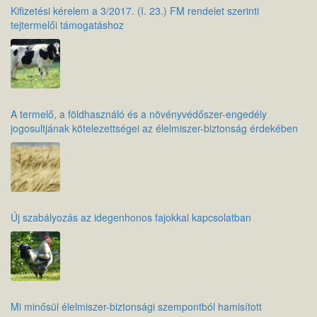
Kifizetési kérelem a 3/2017. (I. 23.) FM rendelet szerinti
tejtermelői támogatáshoz
A termelő, a földhasználó és a növényvédőszer-engedély
jogosultjának kötelezettségei az élelmiszer-biztonság érdekében
Új szabályozás az idegenhonos fajokkal kapcsolatban
Mi minősül élelmiszer-biztonsági szempontból hamisított