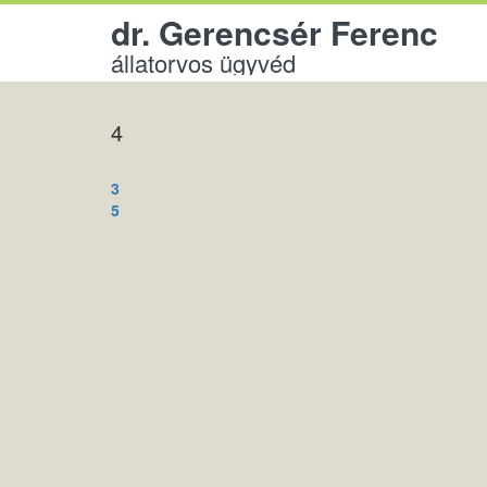
dr. Gerencsér Ferenc
állatorvos ügyvéd
4
Bejegyzés
3
navigáció
5