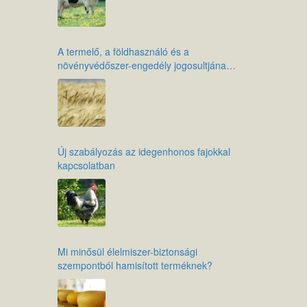
A termelő, a földhasználó és a
növényvédőszer-engedély jogosultjának
kötelezettségei az élelmiszer-biztonság
érdekében
Új szabályozás az idegenhonos fajokkal
kapcsolatban
Mi minősül élelmiszer-biztonsági
szempontból hamisított terméknek?