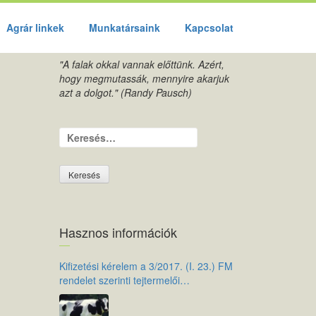
Agrár linkek
Munkatársaink
Kapcsolat
"A falak okkal vannak előttünk. Azért,
hogy megmutassák, mennyire akarjuk
azt a dolgot." (Randy Pausch)
Keresés:
Hasznos információk
Kifizetési kérelem a 3/2017. (I. 23.) FM
rendelet szerinti tejtermelői
támogatáshoz