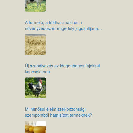
A termelő, a földhasználó és a
növényvédőszer-engedély jogosultjának
kötelezettségei az élelmiszer-biztonság
érdekében
Új szabályozás az idegenhonos fajokkal
kapcsolatban
Mi minősül élelmiszer-biztonsági
szempontból hamisított terméknek?