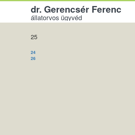
dr. Gerencsér Ferenc
állatorvos ügyvéd
25
Bejegyzés
24
navigáció
26