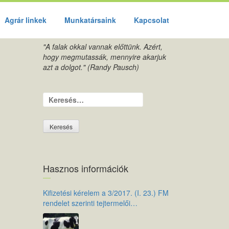
Agrár linkek
Munkatársaink
Kapcsolat
"A falak okkal vannak előttünk. Azért,
hogy megmutassák, mennyire akarjuk
azt a dolgot." (Randy Pausch)
Keresés:
Hasznos információk
Kifizetési kérelem a 3/2017. (I. 23.) FM
rendelet szerinti tejtermelői
támogatáshoz