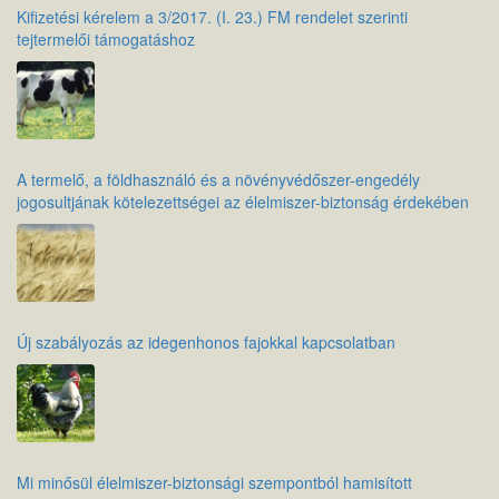
Kifizetési kérelem a 3/2017. (I. 23.) FM rendelet szerinti
tejtermelői támogatáshoz
A termelő, a földhasználó és a növényvédőszer-engedély
jogosultjának kötelezettségei az élelmiszer-biztonság érdekében
Új szabályozás az idegenhonos fajokkal kapcsolatban
Mi minősül élelmiszer-biztonsági szempontból hamisított