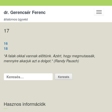
dr. Gerencsér Ferenc
Toggle
navigati
állatorvos ügyvéd
17
Bejegyzés
16
navigáció
18
"A falak okkal vannak előttünk. Azért, hogy megmutassák,
mennyire akarjuk azt a dolgot." (Randy Pausch)
Keresés:
Hasznos információk